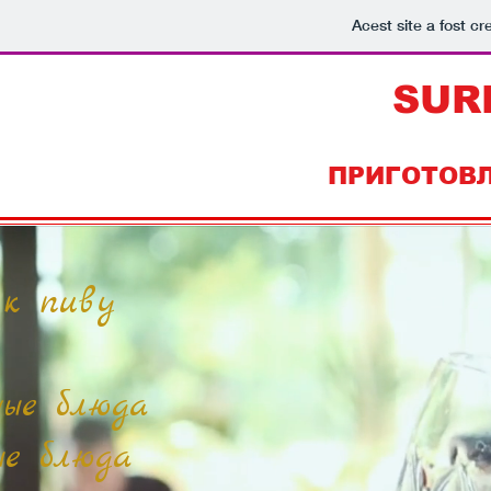
Acest site a fost cr
SUR
ПРИГОТОВЛ
 к пиву
ные блюда
ые блюда