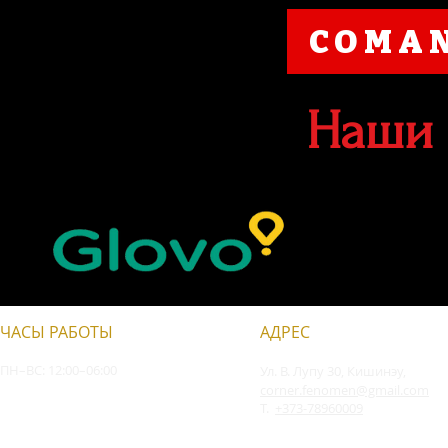
COMAN
Наши 
ЧАСЫ РАБОТЫ
АДРЕС
ПН–ВС: 12:00–06:00
Ул. В. Лупу 30, Кишинэу,
corner.fenomen@gmail.com
T.
+373-78960009